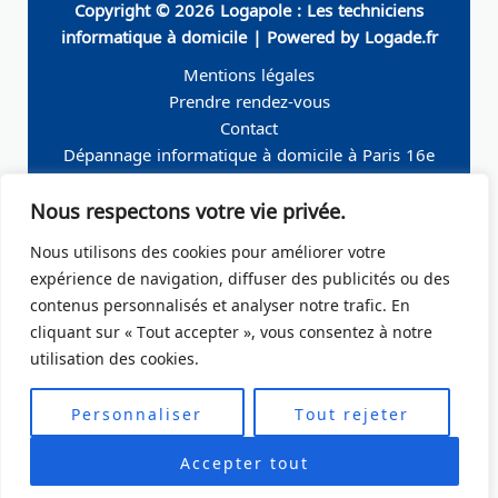
Copyright © 2026 Logapole : Les techniciens
informatique à domicile | Powered by Logade.fr
Mentions légales
Prendre rendez-vous
Contact
Dépannage informatique à domicile à Paris 16e
Dépannage informatique à domicile à Neuilly-sur-
Nous respectons votre vie privée.
Seine
Dépannage informatique à domicile à Levallois-
Nous utilisons des cookies pour améliorer votre
Perret
expérience de navigation, diffuser des publicités ou des
Dépannage informatique à domicile à Paris 19e
contenus personnalisés et analyser notre trafic. En
Dépannage informatique à domicile à Paris 17e
cliquant sur « Tout accepter », vous consentez à notre
Dépannage informatique à domicile – Boulogne-
utilisation des cookies.
Billancourt 92
Dépannage informatique à domicile à Paris Ile de
Personnaliser
Tout rejeter
France
Accepter tout