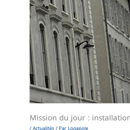
Mission du jour : installati
/
Actualités
/ Par
Logapole