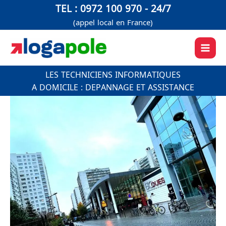
Aller
TEL : 0972 100 970 - 24/7
au
(appel local en France)
contenu
LES TECHNICIENS INFORMATIQUES
A DOMICILE : DEPANNAGE ET ASSISTANCE