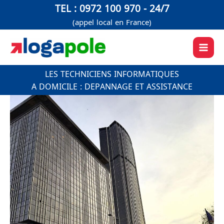
Aller
TEL : 0972 100 970 - 24/7
au
(appel local en France)
contenu
LES TECHNICIENS INFORMATIQUES
A DOMICILE : DEPANNAGE ET ASSISTANCE