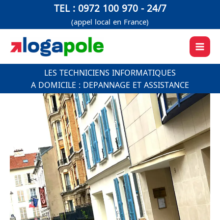
Aller
TEL : 0972 100 970 - 24/7
au
(appel local en France)
contenu
LES TECHNICIENS INFORMATIQUES
A DOMICILE : DEPANNAGE ET ASSISTANCE