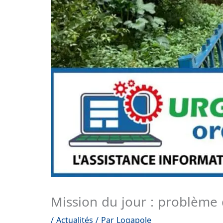
Mission du jour : problème 
/
Actualités
/ Par
Logapole