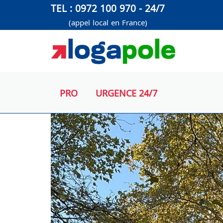
Aller
TEL : 0972 100 970 - 24/7
au
(appel local en France)
contenu
PRO
URGENCE 24/7